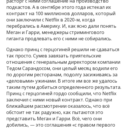
расторг с ними соглашение на производство
подкастов. А в сентябре этого года истекал их
контракт на 100 миллионов долларов, который
они заключили с Netflix в 2020-м, когда
перебрались в Америку. И, как ясно дали понять
Меган и Гарри, менеджеры стримингового
гиганта продлевать его с ними не собирались.
Однако принц с герцогиней решили не сдаваться
так просто. Сумев завязать приятельские
отношения с генеральным директором компании
Тедом Сарандосом, они целый месяц водили его
по дорогим ресторанам, подолгу засиживаясь за
«деловыми» ужинами. В итоге им все же удалось
таким путем добиться определенного результата.
Принц с герцогиней гордо сообщили, что Netflix
заключил с ними новый контракт. Однако при
ближайшем рассмотрении оказалось, что всё
обстоит не так радужно, как пытаются это
представить Меган и Гарри. Всё, чего они
добились, — это соглашения «с правом первого