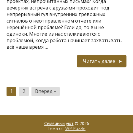
проектах, непрочитанных письмах? Когда
вечерняя встреча с друзьями проходит под
непрерывный гул внутренних тревожных
сигналов о неотправленном отчёте или
нерешённой проблеме? Если да, то вы не
одиноки. Многие из нас сталкиваются с
проблемой, когда работа начинает захватывать
всё наше время …
Читать далее
Пагинация
1
2
Вперед »
записей
Семейный уют
© 2026
Тема от
WP Puzzle