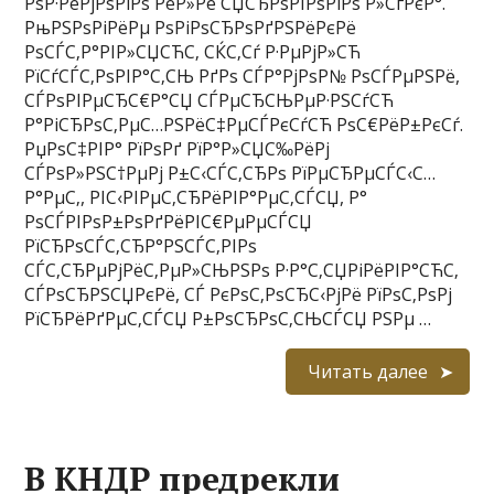
РѕР·РёРјРѕРіРѕ РёР»Рё СЏСЂРѕРІРѕРіРѕ Р»СѓРєР°.
РњРЅРѕРіРёРµ РѕРіРѕСЂРѕРґРЅРёРєРё
РѕСЃС‚Р°РІР»СЏСЋС‚ СЌС‚Сѓ Р·РµРјР»СЋ
РїСѓСЃС‚РѕРІР°С‚СЊ РґРѕ СЃР°РјРѕР№ РѕСЃРµРЅРё,
СЃРѕРІРµСЂС€Р°СЏ СЃРµСЂСЊРµР·РЅСѓСЋ
Р°РіСЂРѕС‚РµС…РЅРёС‡РµСЃРєСѓСЋ РѕС€РёР±РєСѓ.
РџРѕС‡РІР° РїРѕРґ РїР°Р»СЏС‰РёРј
СЃРѕР»РЅС†РµРј Р±С‹СЃС‚СЂРѕ РїРµСЂРµСЃС‹С…
Р°РµС‚, РІС‹РІРµС‚СЂРёРІР°РµС‚СЃСЏ, Р°
РѕСЃРІРѕР±РѕРґРёРІС€РµРµСЃСЏ
РїСЂРѕСЃС‚СЂР°РЅСЃС‚РІРѕ
СЃС‚СЂРµРјРёС‚РµР»СЊРЅРѕ Р·Р°С‚СЏРіРёРІР°СЋС‚
СЃРѕСЂРЅСЏРєРё, СЃ РєРѕС‚РѕСЂС‹РјРё РїРѕС‚РѕРј
РїСЂРёРґРµС‚СЃСЏ Р±РѕСЂРѕС‚СЊСЃСЏ РЅРµ …
Читать далее
В КНДР предрекли