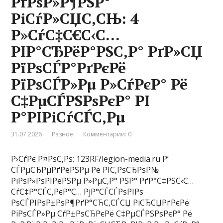
РґРѕР»Р¶РЅР°
РіСѓР»СЏС‚СЊ: 4
Р»СѓС‡С€С‹С…
РІР°СЂРёР°РЅС‚Р° РґР»СЏ
РїРѕСЃР°РґРєРё
РїРѕСЃР»Рµ Р»СѓРєР° Рё
С‡РµСЃРЅРѕРєР° РІ
Р°РІРіСѓСЃС‚Рµ
31.07.2026
Разное
Комментарии: 0
Р›СѓРє Р¤РѕС‚Рѕ: 123RF/legion-media.ru Р’
СЃРµСЂРµРґРёРЅРµ Рё РІС‚РѕСЂРѕР№
РїРѕР»РѕРІРёРЅРµ Р»РµС‚Р° РЅР° РґР°С‡РЅС‹С…
СѓС‡Р°СЃС‚РєР°С… РјР°СЃСЃРѕРІРѕ
РѕСЃРІРѕР±РѕР¶РґР°СЋС‚СЃСЏ РіСЂСЏРґРєРё
РїРѕСЃР»Рµ СѓР±РѕСЂРєРё С‡РµСЃРЅРѕРєР° Рё