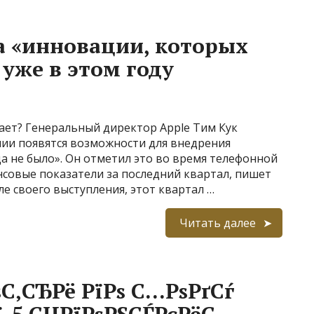
а «инновации, которых
уже в этом году
лает? Генеральный директор Apple Тим Кук
ании появятся возможности для внедрения
а не было». Он отметил это во время телефонной
нсовые показатели за последний квартал, пишет
ле своего выступления, этот квартал …
Читать далее
ѕС‚СЂРё РїРѕ С…РѕРґСѓ
Рї-5 СЏРїРѕРЅСЃРєРёС…