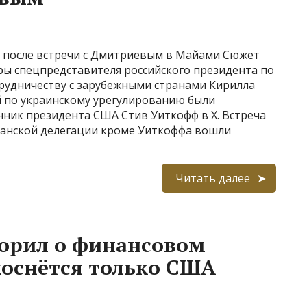
 после встречи с Дмитриевым в Майами Сюжет
ы спецпредставителя российского президента по
рудничеству с зарубежными странами Кирилла
 по украинскому урегулированию были
нник президента США Стив Уиткофф в Х. Встреча
канской делегации кроме Уиткоффа вошли
Читать далее
орил о финансовом
коснётся только США