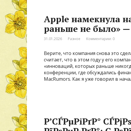
Apple намекнула н
раньше не было» — 
31.01.2026
Разное
Комментарии: 0
Верите, что компания снова это сде
считает, что в этом году у его комп
«инноваций, которых раньше никогд
конференции, где обсуждались фина
MacRumors. Как я уже говорил в нача
Р’СЃРµРіРґР° СЃРјР
РїРѕРµР·РґР°: С‚Рѕ