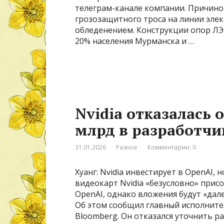
телеграм-канале компании. Причино
грозозащитного троса на линии эле
обледенением. Конструкции опор ЛЭ
20% населения Мурманска и …
Nvidia отказалась 
млрд в разработчи
31.01.2026
Разное
Комментарии: 0
Хуанг: Nvidia инвестирует в OpenAI,
видеокарт Nvidia «безусловно» прис
OpenAI, однако вложения будут «дал
Об этом сообщил главный исполнител
Bloomberg. Он отказался уточнить 