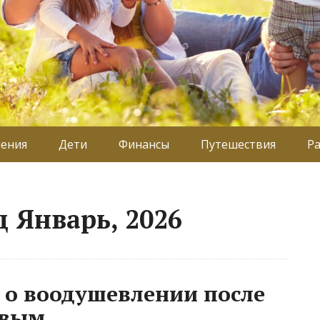
ения
Дети
Финансы
Путешествия
Р
 Январь, 2026
 о воодушевлении после
евым