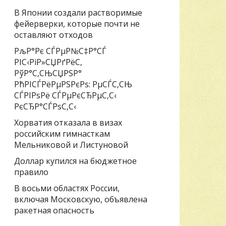
В Японии создали растворимые
фейерверки, которые почти не
оставляют отходов
РљР°Рє СЃРµР№С‡Р°СЃ
РІС‹РіР»СЏРґРёС‚
РўР°С‚СЊСЏРЅР°
РћРІСЃРёРµРЅРєРѕ: РµСЃС‚СЊ
СЃРІРѕРё СЃРµРєСЂРµС‚С‹
РєСЂР°СЃРѕС‚С‹
Хорватия отказала в визах
российским гимнасткам
Мельниковой и Листуновой
Доллар купился на бюджетное
правило
В восьми областях России,
включая Московскую, объявлена
ракетная опасность