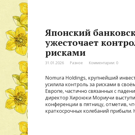
Японский банковс
ужесточает контр
рисками
31.01.2026
Разное
Комментарии: 0
Nomura Holdings, крупнейший инвес
усилила контроль за рисками в своё
Европе, частично связанных с паде
директор Хироюки Мориучи выступи
конференции в пятницу, отметив, ч
краткосрочных колебаний прибыли. 