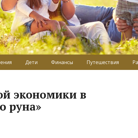
ения
Дети
Финансы
Путешествия
Р
ой экономики в
о руна»