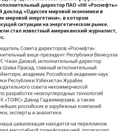
исполнительный директор ПАО «НК «Роснефть»
й доклад «Одиссея мировой экономики в
ик мировой энергетики», в котором
кущей ситуации на энергетическом рынке.
ели стал известный американский журналист,
с.
едатель Совета директоров «Роснефти»
лнительный вице-президент Республики Венесуэла
PC Чжан Даовэй, исполнительный директор
ана Шива Прасад, главный исполнительный
 Мантири, академик Российской академии наук
ики Республики Узбекистан Журабек
юдательного совета некоммерческой
о разработке низкоуглеродных технологий
ГК «ТОФС» Давид Гаджимирзаев, а также
пнейших российских и зарубежных компаний
ки, эксперты и аналитики.
о наша цивилизация находится на переломном
перед масштабной трансформацией, происходит