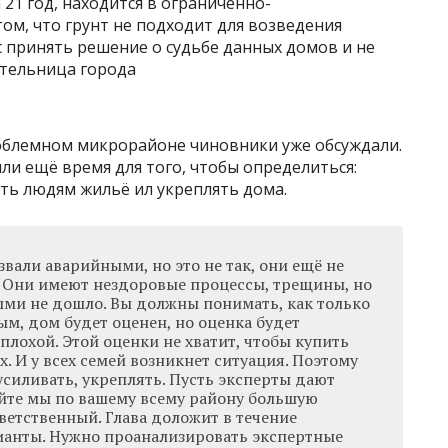
 21 год, находится в ограниченно-
том, что грунт не подходит для возведения
 принять решение о судьбе данных домов и не
ительница города
роблемном микрорайоне чиновники уже обсуждали.
ли ещё время для того, чтобы определиться:
ть людям жильё ил укреплять дома.
вали аварийными, но это не так, они ещё не
 Они имеют нездоровые процессы, трещины, но
ми не дошло. Вы должны понимать, как только
м, дом будет оценен, но оценка будет
 плохой. Этой оценки не хватит, чтобы купить
. И у всех семей возникнет ситуация. Поэтому
усиливать, укреплять. Пусть эксперты дают
айте мы по вашему всему району большую
тветственный. Глава доложит в течение
ианты. Нужно проанализировать экспертные