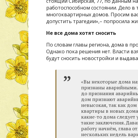
стоящий Сибирская, 77, по данным на
работоспособном состоянии. Дело в 
многоквартирных домов. Просим вас
допустить трагедии»,– попросила ж
Не все дома хотят сносить
По словам главы региона, дома в п
Однако пока решения нет. Власти взя
будут сносить новостройки и выдава
«Вы некоторые дома наз
признаны аварийными.
до признания аварийны
дом признают аварийны
невысокая, так как дом
квартиры в новых домах
какие-то дома следует 
такие заключения. Дав
работу начнём, глава о
нескольких недель вар