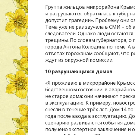
Группа жильцов микрорайона Крымск
и разрушаются, обратилась к губерн
допустит трагедии». Проблему они оз
Тема уже не раз звучала в СМИ – об
следователи. Однако люди остаются 
трещины. По словам губернатора, о 
города Антона Колодина по теме. А 
ответах горожанам сообщают, что р
ждут из окружной комиссии.
10 разрушающихся домов
«Я проживаю в микрорайоне Крымский
бедственном состоянии: в аварийном
не старое дома: они начинают треска
в эксплуатацию. К примеру, новостр
снесли в течение трёх лет. Дом 14 
года после ввода в эксплуатацию. Д
сценарию развиваются события доме 
получено экспертное заключение и о