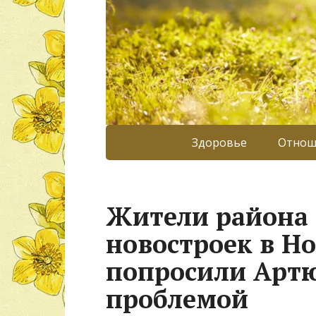
Здоровье
Отнош
Жители района
новостроек в Н
попросили Артю
проблемой