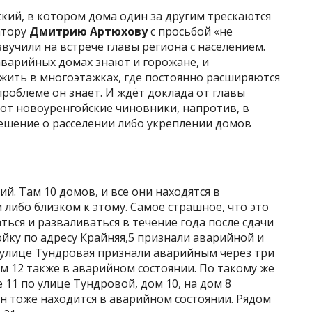
ий, в котором дома один за другим трескаются
атору
Дмитрию Артюхову
с просьбой «не
вучили на встрече главы региона с населением.
 аварийных домах знают и горожане, и
жить в многоэтажках, где постоянно расширяются
проблеме он знает. И ждёт доклада от главы
вот новоуренгойские чиновники, напротив, в
ешение о расселении либо укреплении домов
. Там 10 домов, и все они находятся в
 либо близком к этому. Самое страшное, что это
ться и разваливаться в течение года после сдачи
ойку по адресу Крайняя,5 признали аварийной и
по улице Тундровая признали аварийным через три
ом 12 также в аварийном состоянии. По такому же
11 по улице Тундровой, дом 10, на дом 8
н тоже находится в аварийном состоянии. Рядом