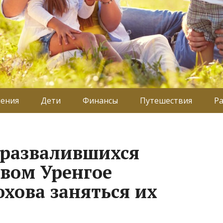
ения
Дети
Финансы
Путешествия
Р
 развалившихся
овом Уренгое
хова заняться их