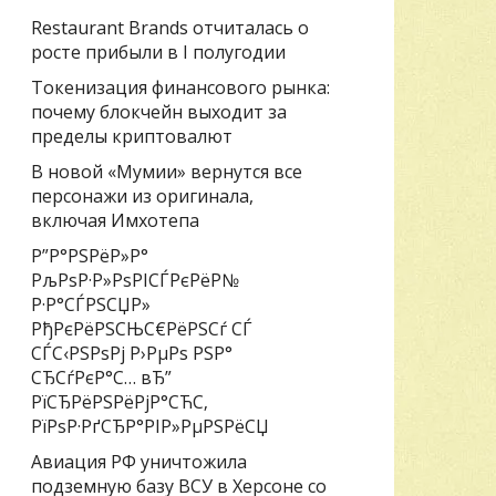
Restaurant Brands отчиталась о
росте прибыли в I полугодии
Токенизация финансового рынка:
почему блокчейн выходит за
пределы криптовалют
В новой «Мумии» вернутся все
персонажи из оригинала,
включая Имхотепа
Р”Р°РЅРёР»Р°
РљРѕР·Р»РѕРІСЃРєРёР№
Р·Р°СЃРЅСЏР»
РђРєРёРЅСЊС€РёРЅСѓ СЃ
СЃС‹РЅРѕРј Р›РµРѕ РЅР°
СЂСѓРєР°С… вЂ”
РїСЂРёРЅРёРјР°СЋС‚
РїРѕР·РґСЂР°РІР»РµРЅРёСЏ
Авиация РФ уничтожила
подземную базу ВСУ в Херсоне со