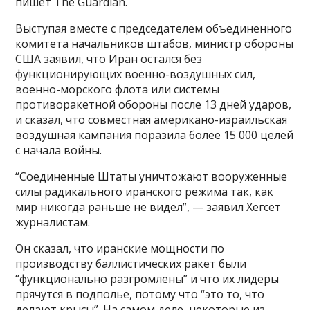
пишет The Guardian.
Выступая вместе с председателем объединенного
комитета начальников штабов, министр обороны
США заявил, что Иран остался без
функционирующих военно-воздушных сил,
военно-морского флота или системы
противоракетной обороны после 13 дней ударов,
и сказал, что совместная американо-израильская
воздушная кампания поразила более 15 000 целей
с начала войны.
“Соединенные Штаты уничтожают вооруженные
силы радикального иранского режима так, как
мир никогда раньше не видел”, — заявил Хегсет
журналистам.
Он сказал, что иранские мощности по
производству баллистических ракет были
“функционально разгромлены” и что их лидеры
прячутся в подполье, потому что “это то, что
делают крысы”. На самом деле, некоторые из