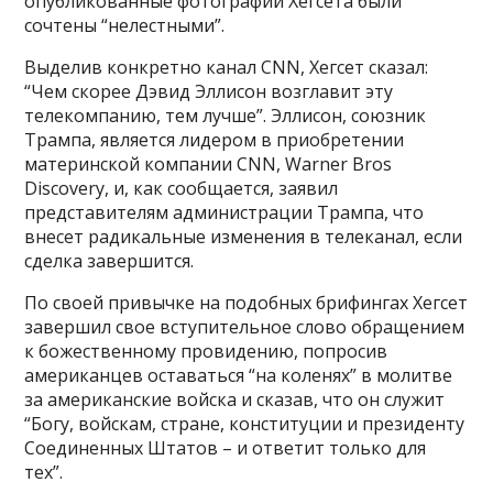
опубликованные фотографии Хегсета были
сочтены “нелестными”.
Выделив конкретно канал CNN, Хегсет сказал:
“Чем скорее Дэвид Эллисон возглавит эту
телекомпанию, тем лучше”. Эллисон, союзник
Трампа, является лидером в приобретении
материнской компании CNN, Warner Bros
Discovery, и, как сообщается, заявил
представителям администрации Трампа, что
внесет радикальные изменения в телеканал, если
сделка завершится.
По своей привычке на подобных брифингах Хегсет
завершил свое вступительное слово обращением
к божественному провидению, попросив
американцев оставаться “на коленях” в молитве
за американские войска и сказав, что он служит
“Богу, войскам, стране, конституции и президенту
Соединенных Штатов – и ответит только для
тех”.