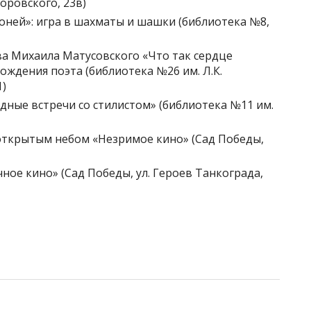
Воровского, 23в)
коней»: игра в шахматы и шашки (библиотека №8,
ва Михаила Матусовского «Что так сердце
ождения поэта (библиотека №26 им. Л.К.
1)
одные встречи со стилистом» (библиотека №11 им.
 открытым небом «Незримое кино» (Сад Победы,
чное кино» (Сад Победы, ул. Героев Танкограда,