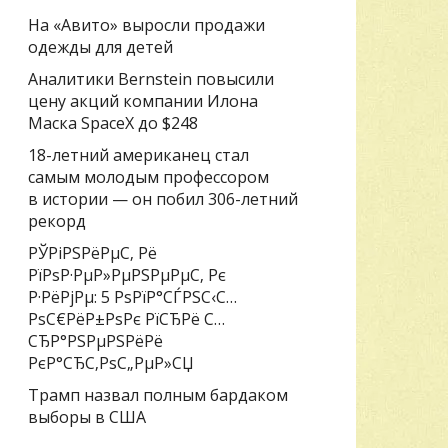
На «Авито» выросли продажи
одежды для детей
Аналитики Bernstein повысили
цену акций компании Илона
Маска SpaceX до $248
18-летний американец стал
самым молодым профессором
в истории — он побил 306-летний
рекорд
РЎРіРЅРёРµС‚ Рё
РїРѕР·РµР»РµРЅРµРµС‚ Рє
Р·РёРјРµ: 5 РѕРїР°СЃРЅС‹С…
РѕС€РёР±РѕРє РїСЂРё С…
СЂР°РЅРµРЅРёРё
РєР°СЂС‚РѕС„РµР»СЏ
Трамп назвал полным бардаком
выборы в США