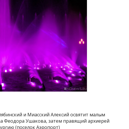
лябинский и Миасский Алексий освятит малым
на Феодора Ушакова, затем правящий архиерей
ургию (поселок Аэропорт)