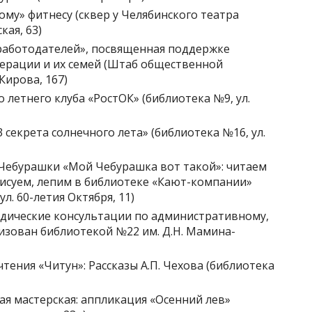
ному» фитнесу (сквер у Челябинского театра
кая, 63)
а работодателей», посвященная поддержке
ерации и их семей (Штаб общественной
Кирова, 167)
о летнего клуба «РостОК» (библиотека №9, ул.
3 секрета солнечного лета» (библиотека №16, ул.
 Чебурашки «Мой Чебурашка вот такой»: читаем
 рисуем, лепим в библиотеке «Кают-компании»
л. 60-летия Октября, 11)
идические консультации по административному,
изован библиотекой №22 им. Д.Н. Мамина-
чтения «Читун»: Рассказы А.П. Чехова (библиотека
кая мастерская: аппликация «Осенний лев»