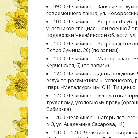
09:00 Челябинск – Занятие по «ум
современного танца, ул. Новороссийс
10:00 Челябинск – Встреча «Клуб
участников специальной военной оп
поддержки Челябинской области, ул. 
11:00 Челябинск – Встреча детског
Петра Сумина, 26) (по записи)
11:00 Челябинск – Мастер-класс «3
Керченская, 6) (по записи)
12:00 Челябинск – День рождения
вслух по ролям книги Э. Успенского,
(парк «Металлург» им. О.И. Тищенко, у
12:00 Челябинск – Бесплатные юр
трудовому, уголовному праву (орган
Сибиряка)
14:00 Челябинск – Лагерь летнего 
№3, ул. Академика Сахарова, 11)
14:00 – 17:00 Челябинск – Творчес