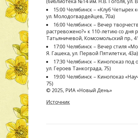
(библиотека №14 им. Н.В. Гоголя, ул. 
15:00 Челябинск – «Клуб Четырех 
ул. Молодогвардейцев, 70а)
16:00 Челябинск – Вечер творчест
растревожено?» к 110-летию со дня р
Татьяничевой, Комсомольский пр., 4
17:00 Челябинск – Вечер стиля «М
Я. Гашека, ул. Первой Пятилетки, 43а)
17:30 Челябинск – Кинопоказ под
ул. Героев Танкограда, 75)
19:00 Челябинск – Кинопоказ «Нау
75)
© 2025, РИА «Новый День»
Источник