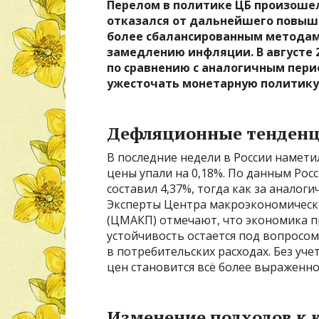
Перелом в политике ЦБ произошел 
отказался от дальнейшего повыше
более сбалансированным методам 
замедлению инфляции. В августе 
по сравнению с аналогичным пери
ужесточать монетарную политику
Дефляционные тенден
В последние недели в России намети
цены упали на 0,18%. По данным Росс
составил 4,37%, тогда как за аналоги
Эксперты Центра макроэкономическо
(ЦМАКП) отмечают, что экономика пр
устойчивость остается под вопросом
в потребительских расходах. Без уч
цен становится всё более выраженно
Изменение подходов к