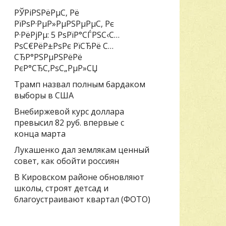
РЎРіРЅРёРµС‚ Рё
РїРѕР·РµР»РµРЅРµРµС‚ Рє
Р·РёРјРµ: 5 РѕРїР°СЃРЅС‹С…
РѕС€РёР±РѕРє РїСЂРё С…
СЂР°РЅРµРЅРёРё
РєР°СЂС‚РѕС„РµР»СЏ
Трамп назвал полным бардаком
выборы в США
Внебиржевой курс доллара
превысил 82 руб. впервые с
конца марта
Лукашенко дал землякам ценный
совет, как обойти россиян
В Кировском районе обновляют
школы, строят детсад и
благоустраивают квартал (ФОТО)