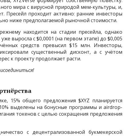
овы, XYZVerse формирует собственную повестку.
ного мира с вирусной природой мем-культуры, и,
ает. Пресейл проходит активно: ранние инвесторы
льно ниже предполагаемой рыночной стоимости.
режнему находится на стадии пресейла, однако
уже выросла с $0,0001 (на первом этапе) до $0,005
чённых средств превысил $15 млн. Инвесторы,
иксировали существенный дисконт, а с учётом
ерес к проекту продолжает расти.
исоединиться!
ртнёрства
ике, 15% общего предложения $XYZ планируется
10% выделены на бонусные программы и airdrop-
игания токенов с целью сокращения предложения
ничество с децентрализованной букмекерской