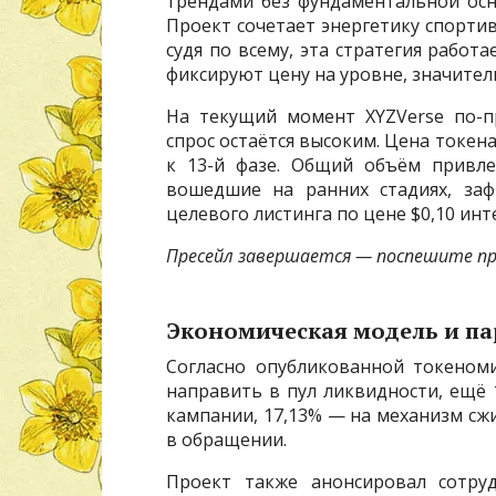
трендами без фундаментальной осн
Проект сочетает энергетику спортив
судя по всему, эта стратегия работ
фиксируют цену на уровне, значите
На текущий момент XYZVerse по-п
спрос остаётся высоким. Цена токена 
к 13-й фазе. Общий объём привле
вошедшие на ранних стадиях, заф
целевого листинга по цене $0,10 инт
Пресейл завершается — поспешите пр
Экономическая модель и па
Согласно опубликованной токеном
направить в пул ликвидности, ещё 
кампании, 17,13% — на механизм сж
в обращении.
Проект также анонсировал сотруд