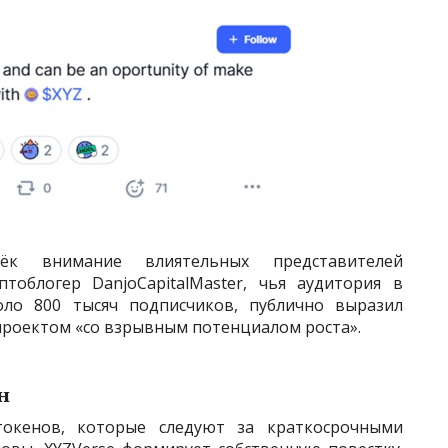
ёк внимание влиятельных представителей
тоблогер DanjoCapitalMaster, чья аудитория в
оло 800 тысяч подписчиков, публично выразил
 проектом «со взрывным потенциалом роста».
н
окенов, которые следуют за краткосрочными