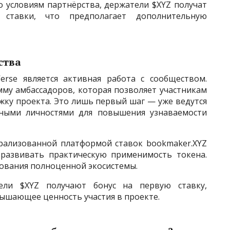
о условиям партнёрства, держатели $XYZ получат
ставки, что предполагает дополнительную
ства
rse является активная работа с сообществом.
му амбассадоров, которая позволяет участникам
жку проекта. Это лишь первый шаг — уже ведутся
ными личностями для повышения узнаваемости
рализованной платформой ставок bookmaker.XYZ
 развивать практическую применимость токена.
ования полноценной экосистемы.
ели $XYZ получают бонус на первую ставку,
ышающее ценность участия в проекте.