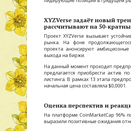
лидирующие позиции в грядущем ры
XYZVerse задаёт новый тре
рассчитывают на 50-кратны
Проект XYZVerse вызывает устойчи
рынка. На фоне продолжающегося
проекта анонсируют амбициозные 
выхода на биржи.
На данный момент проходит предпр
предлагается приобрести актив п
листинга. В рамках 13 этапа предпр
начальная цена составляла $0,0001.
Оценка перспектив и реакц
На платформе CoinMarketCap 96% по
выразили позитивные ожидания отн