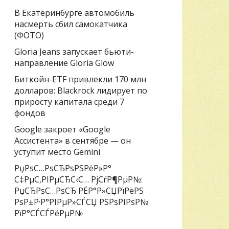
В Екатеринбурге автомобиль
насмерть сбил самокатчика
(ФОТО)
Gloria Jeans запускает бьюти-
направление Gloria Glow
Биткойн-ETF привлекли 170 млн
долларов: Blackrock лидирует по
приросту капитала среди 7
фондов
Google закроет «Google
Ассистента» в сентябре — он
уступит место Gemini
РџРѕС…РѕСЂРѕРЅРёР»Р°
С‡РµС‚РІРµСЂС‹С… РјСѓР¶РµР№:
РџСЂРѕС…РѕСЂ РЁР°Р»СЏРїРёРЅ
РѕР±Р·Р°РІРµР»СЃСЏ РЅРѕРІРѕР№
РїР°СЃСЃРёРµР№