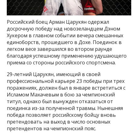
Российский боец Арман Царукян одержал
досрочную победу над новозеландцем Дэном
Хукером в главном событии вечера смешанных
единоборств, прошедшего в Дохе. Поединок в
легком весе завершился во втором раунде
благодаря успешному применению удушающего
приема со стороны российского спортсмена.
29-летний Царукян, имеющий в своей
профессиональной карьере 23 победы при трех
поражениях, должен был в январе встретиться с
Исламом Махачевым в бою за чемпионский
титул, однако был вынужден отказаться от
поединка из-за полученной травмы. Нынешняя
победа позволяет российскому бойцу вновь
претендовать на выход в число основных
претендентов на чемпионский пояс.