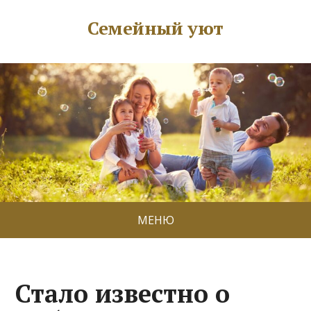
Семейный уют
МЕНЮ
Стало известно о