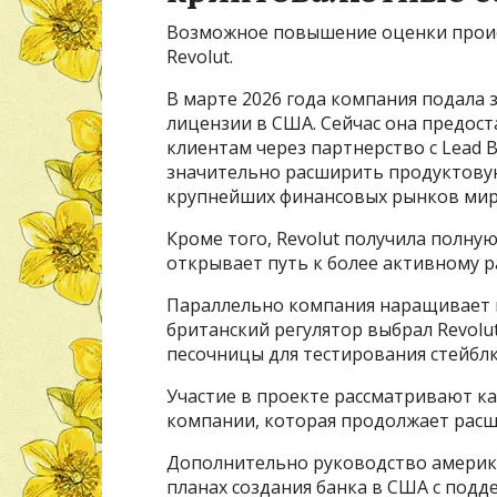
Возможное повышение оценки проис
Revolut.
В марте 2026 года компания подала 
лицензии в США. Сейчас она предос
клиентам через партнерство с Lead 
значительно расширить продуктовую
крупнейших финансовых рынков мир
Кроме того, Revolut получила полну
открывает путь к более активному 
Параллельно компания наращивает п
британский регулятор выбрал Revolu
песочницы для тестирования стейбл
Участие в проекте рассматривают ка
компании, которая продолжает рас
Дополнительно руководство америка
планах создания банка в США с подд