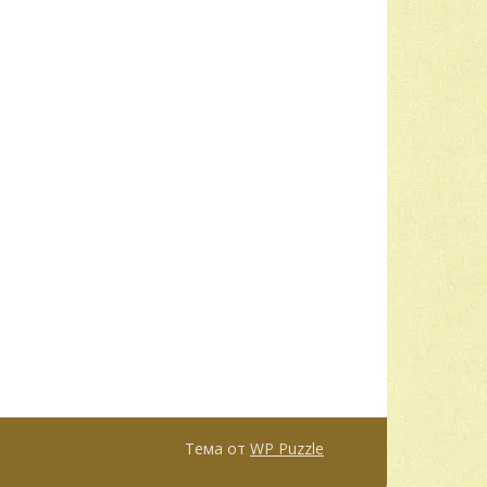
Тема от
WP Puzzle