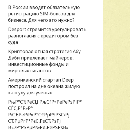
В России вводят обязательную
регистрацию SIM-боксов для
бизнеса. Для чего это нужно?
Desport стремится урегулировать
разногласия с кредитором без
суда
Криптовалютная стратегия Абу-
Даби привлекает майнеров,
инвестиционные фонды и
мировых гигантов
Американский стартап Deep
построил на дне океана жилую
капсулу для учёных
РњР°СЂРёСЏ РљСѓР»РёРєРѕРІР°
СЃС‚Р°Р»Р°
РїСЂРёРіР»Р°С€РµРЅРЅС‹Рј
СЂРµРґР°РєС‚РѕСЂРѕРј
В«7Р”РЅРµР№РљРёРЅРѕВ»