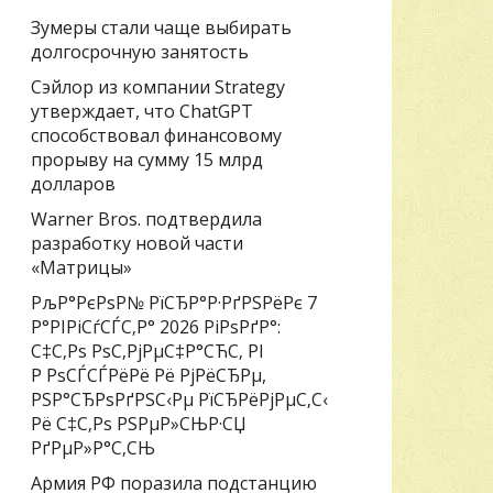
Зумеры стали чаще выбирать
долгосрочную занятость
Сэйлор из компании Strategy
утверждает, что ChatGPT
способствовал финансовому
прорыву на сумму 15 млрд
долларов
Warner Bros. подтвердила
разработку новой части
«Матрицы»
РљР°РєРѕР№ РїСЂР°Р·РґРЅРёРє 7
Р°РІРіСѓСЃС‚Р° 2026 РіРѕРґР°:
С‡С‚Рѕ РѕС‚РјРµС‡Р°СЋС‚ РІ
Р РѕСЃСЃРёРё Рё РјРёСЂРµ,
РЅР°СЂРѕРґРЅС‹Рµ РїСЂРёРјРµС‚С‹
Рё С‡С‚Рѕ РЅРµР»СЊР·СЏ
РґРµР»Р°С‚СЊ
Армия РФ поразила подстанцию