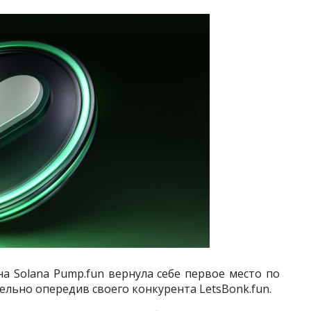
а Solana Pump.fun вернула себе первое место по
ельно опередив своего конкурента LetsBonk.fun.