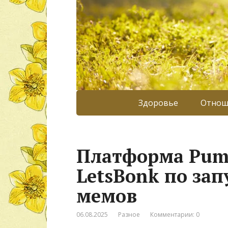
Здоровье
Отнош
Платформа Pum
LetsBonk по зап
мемов
06.08.2025
Разное
Комментарии: 0