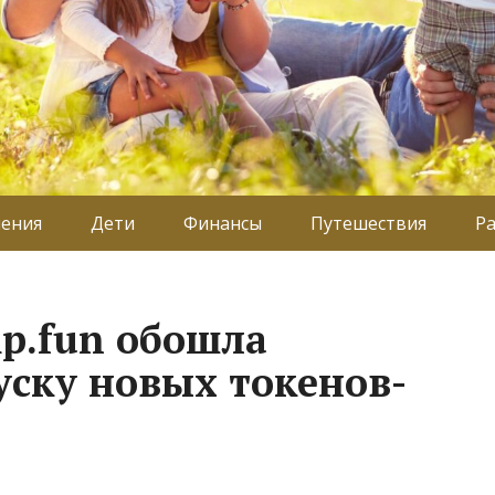
ения
Дети
Финансы
Путешествия
Р
p.fun обошла
уску новых токенов-