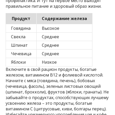
профилактика. И тут на первое место выходят
правильное питание и здоровый образ жизни.
Продукт
Содержание железа
Говядина
Высокое
Свекла
Среднее
Шпинат
Среднее
Чечевица
Среднее
Яблоки
Низкое
Включите в свой рацион продукты, богатые
железом, витамином В12 и фолиевой кислотой.
Начните с мяса (говядина, печень), бобовых
(чечевица, фасоль), зеленых листовых овощей
(шпинат, брокколи), фруктов (яблоки, гранаты). Не
забывайте о продуктах, способствующих лучшему
усвоению железа – это продукты, богатые
витамином С (цитрусовые, киви, болгары перец).
Избегайте чрезмерного употребления чая и кофе,