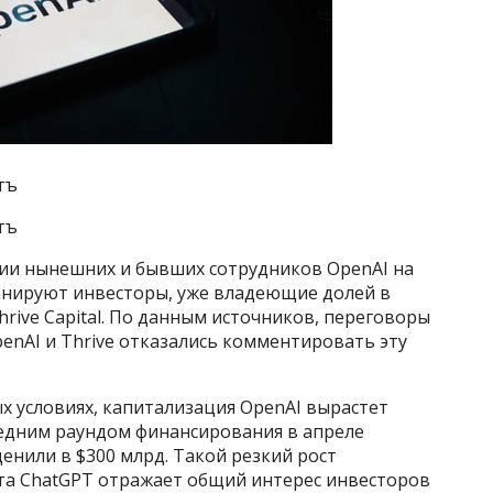
тъ
тъ
ции нынешних и бывших сотрудников OpenAI на
анируют инвесторы, уже владеющие долей в
rive Capital. По данным источников, переговоры
penAI и Thrive отказались комментировать эту
ых условиях, капитализация OpenAI вырастет
ледним раундом финансирования в апреле
ценили в $300 млрд. Такой резкий рост
та ChatGPT отражает общий интерес инвесторов