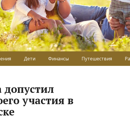
ения
Дети
Финансы
Путешествия
Р
а допустил
его участия в
ске