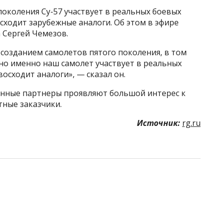
околения Су-57 участвует в реальных боевых
сходит зарубежные аналоги. Об этом в эфире
а Сергей Чемезов.
созданием самолетов пятого поколения, в том
но именно наш самолет участвует в реальных
осходит аналоги», — сказал он.
анные партнеры проявляют большой интерес к
тные заказчики.
Источник:
rg.ru