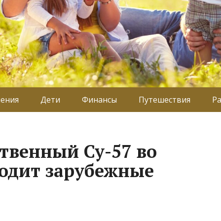
ения
Дети
Финансы
Путешествия
Р
ственный Су-57 во
одит зарубежные