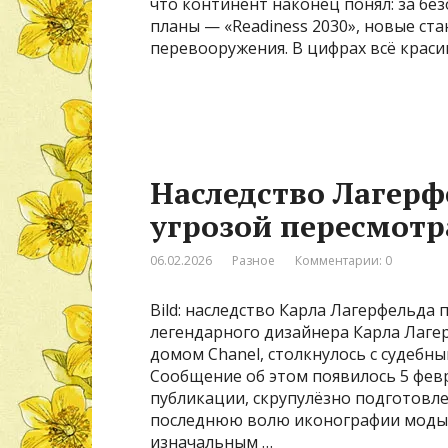
что континент наконец понял: за без
планы — «Readiness 2030», новые с
перевооружения. В цифрах всё краси
Наследство Лагерф
угрозой пересмотр
06.02.2026
Разное
Комментарии: 0
Bild: наследство Карла Лагерфельд
легендарного дизайнера Карла Лаг
домом Chanel, столкнулось с судебн
Сообщение об этом появилось 5 февр
публикации, скрупулёзно подготовл
последнюю волю иконографии моды,
изначальным …