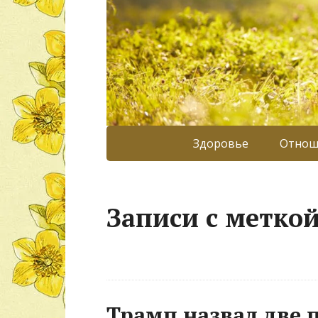
Здоровье
Отнош
Записи с метко
Трамп назвал две