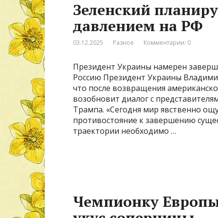
Зеленский планиру
давлением на РФ
03.12.2025
Разное
Комментарии: 0
Президент Украины намерен заверш
Россию Президент Украины Владимир
что после возвращения американско
возобновит диалог с представител
Трампа. «Сегодня мир явственно ощ
противостояние к завершению сущес
траектории необходимо …
Чемпионку Европы
укус соперницы