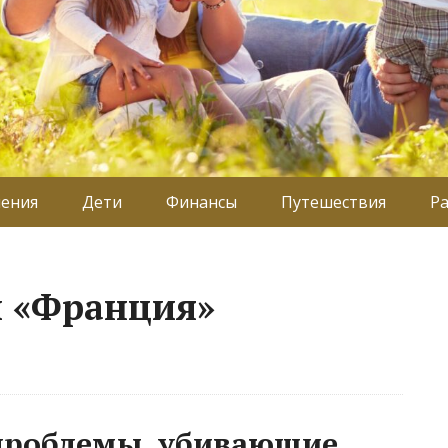
ения
Дети
Финансы
Путешествия
Р
й «Франция»
 проблемы, убивающие