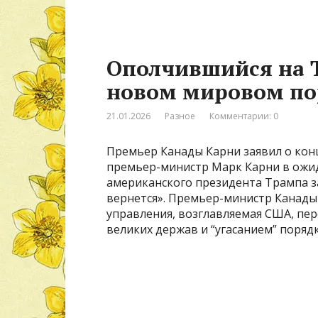
Ополчившийся на Т
новом мировом по
21.01.2026
Разное
Комментарии: 0
Премьер Канады Карни заявил о кон
премьер-министр Марк Карни в ожи
американского президента Трампа за
вернется». Премьер-министр Канады 
управления, возглавляемая США, пе
великих держав и “угасанием” порядк