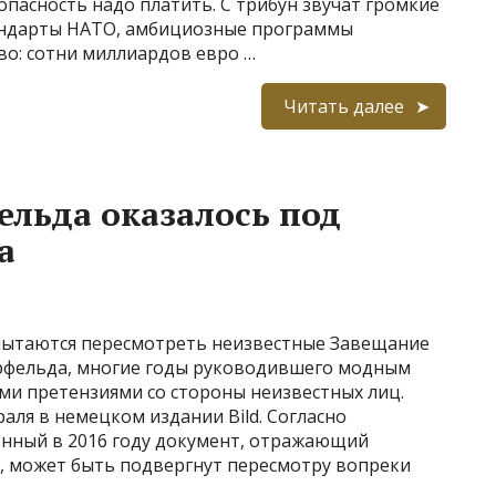
опасность надо платить. С трибун звучат громкие
тандарты НАТО, амбициозные программы
во: сотни миллиардов евро …
Читать далее
ельда оказалось под
а
а пытаются пересмотреть неизвестные Завещание
ерфельда, многие годы руководившего модным
ыми претензиями со стороны неизвестных лиц.
аля в немецком издании Bild. Согласно
енный в 2016 году документ, отражающий
 может быть подвергнут пересмотру вопреки