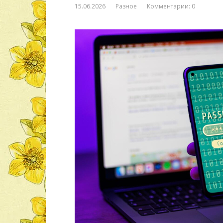
15.06.2026
Разное
Комментарии: 0