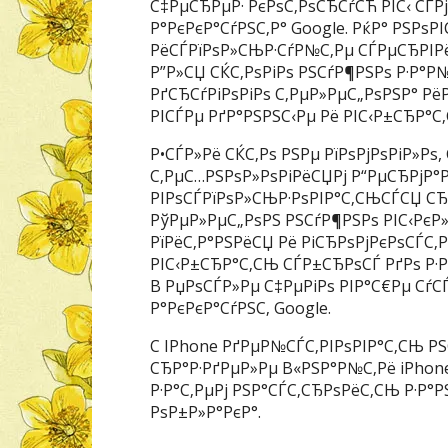
С‡РµСЂРµР· РєРѕС‚РѕСЂСѓСЋ РІС‹ СЃР
Р°РєРєР°СѓРЅС‚Р° Google. РќР° РЅРѕР
РёСЃРїРѕР»СЊР·СѓР№С‚Рµ СЃРµСЂРІРё
Р”Р»СЏ СЌС‚РѕРіРѕ РЅСѓР¶РЅРѕ Р·Р°Р№С
РґСЂСѓРіРѕРіРѕ С‚РµР»РµС„РѕРЅР° Р
РІСЃРµ РґР°РЅРЅС‹Рµ Рё РІС‹Р±СЂР°С
Р•СЃР»Рё СЌС‚Рѕ РЅРµ РїРѕРјРѕРіР»Рѕ, 
С‚РµС…РЅРѕР»РѕРіРёСЏРј Р“РµСЂРјР°РЅ
РІРѕСЃРїРѕР»СЊР·РѕРІР°С‚СЊСЃСЏ СЂ
РўРµР»РµС„РѕРЅ РЅСѓР¶РЅРѕ РІС‹РєР
РїРёС‚Р°РЅРёСЏ Рё РіСЂРѕРјРєРѕСЃС‚Р
РІС‹Р±СЂР°С‚СЊ СЃР±СЂРѕСЃ РґРѕ Р·Р
В РџРѕСЃР»Рµ С‡РµРіРѕ РІР°С€Рµ СѓС
Р°РєРєР°СѓРЅС‚ Google.
C IPhone РґРµР№СЃС‚РІРѕРІР°С‚СЊ РЅ
СЂР°Р·РґРµР»Рµ В«РЅР°Р№С‚Рё iPhon
Р·Р°С‚РµРј РЅР°СЃС‚СЂРѕРёС‚СЊ Р·Р°Р
РѕР±Р»Р°РєР°.