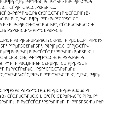
јРѕР¶РµС‚Рµ Р·Р°Р№С‚Рё РїСЂРё РїРѕРјРѕС‰Рё
ІС‹С… СЃРјР°СЂС‚С„РѕРЅР°С…
СЃ В«РќР°Р№С‚Рё СѓСЃС‚СЂРѕР№СЃС‚РІРѕВ».
‚Рё РІ С‚РѕС‚ Р¶Рµ Р°РєРєР°СѓРЅС‚ СЃ
ёР»Рё РєРѕРјРїСЊСЋС‚РµСЂР°, СЃС‚РµСЂРµС‚СЊ
‚СЊ РЅРѕРІС‹Р№ РїР°СЂРѕР»СЊ.
С‚Рѕ, РїРѕ РјРЅРµРЅРёСЋ СЌРєСЃРїРµСЂС‚Р° РїРѕ It-
Р° Р“РµРЅС€РёРЅР°, РёРјРµС‚С‚ СЃРјС‹СЃР»
РµР¶РёРјРѕРј РІРѕСЃСЃС‚Р°РЅРѕРІР»РµРЅРёСЏ.
»СЋС‡РёС‚СЊ, Р·Р°Р¶Р°С‚СЊ РєРЅРѕРїРєРё
ё, Р° РІ РїРѕСЏРІРёРІС€РµРјСЃСЏ РјРµРЅСЋ
°РІРѕРґСЃРєРёС… РЅР°СЃС‚СЂРѕРµРє.
ЃС‚СЂРѕР№СЃС‚РІРѕ Р·Р°РїСЂРѕСЃРёС‚ С‚РѕС‚ Р¶Рµ
СѓР¶РЅРѕ РёРЅР°С‡Рµ. Р§РµСЂРµР· iCloud РІ
eВ» СЃС‚РµСЂРµС‚СЊ СѓСЃС‚СЂРѕР№СЃС‚РІРѕ, Р°
ЅРѕРІРѕ, РІРѕСЃСЃС‚Р°РЅРѕРІРёРІ РґР°РЅРЅС‹Рµ РёР·