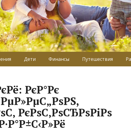
ения
Дети
Финансы
Путешествия
Р
єРё: РєР°Рє
‚РµР»РµС„РѕРЅ,
ѕС‚ РєРѕС‚РѕСЂРѕРіРѕ
Р·Р°Р±С‹Р»Рё