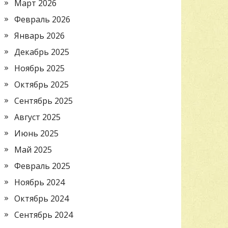
Март 2026
Февраль 2026
Январь 2026
Декабрь 2025
Ноябрь 2025
Октябрь 2025
Сентябрь 2025
Август 2025
Июнь 2025
Май 2025
Февраль 2025
Ноябрь 2024
Октябрь 2024
Сентябрь 2024