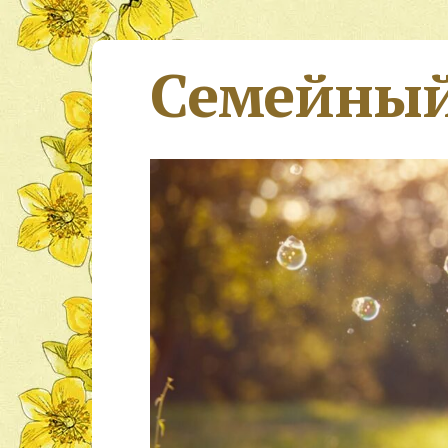
Семейный