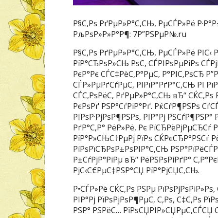
Р§С‚Рѕ РґРµР»Р°С‚СЊ, РµСЃР»Рё Р·Р°Р
РљРѕР»Р»Р°Р¶: 7Р”РЅРµР№.ru
Р§С‚Рѕ РґРµР»Р°С‚СЊ, РµСЃР»Рё РІС‹ Р
РїР°СЂРѕР»СЊ РѕС‚ СЃРІРѕРµРіРѕ СЃР
РєР°Рє СЃС‡РёС‚Р°РµС‚ Р°РІС‚РѕСЂ Р”
СЃР»РµРґСѓРµС‚ РІРїР°РґР°С‚СЊ РІ Рї
СЃС‚РѕРёС‚ РґРµР»Р°С‚СЊ вЂ“ СЌС‚Рѕ
РєРѕРґ РЅР°СѓРіР°Рґ. РќСѓР¶РЅРѕ СѓС
РІРѕР·РјРѕР¶РЅРѕ, РІР°Рј РЅСѓР¶РЅР°
РґР°С‚Р° РёР»Рё, Рє РїСЂРёРјРµСЂСѓ
РїР°Р»СЊС†РµРј РїРѕ СЌРєСЂР°РЅСѓ Р
РїРѕРїСЂРѕР±РѕРІР°С‚СЊ РЅР°РїРёСЃР
Р±СѓРјР°РіРµ вЂ“ РёРЅРѕРіРґР° С‚Р°Р
РјС‹С€РµС‡РЅР°СЏ РїР°РјСЏС‚СЊ.
Р•СЃР»Рё СЌС‚Рѕ РЅРµ РїРѕРјРѕРіР»Рѕ
РІР°Рј РїРѕРјРѕР¶РµС‚ С‚Рѕ, С‡С‚Рѕ
РЅР° РЅРёС… РїРѕСЏРІР»СЏРµС‚СЃСЏ С