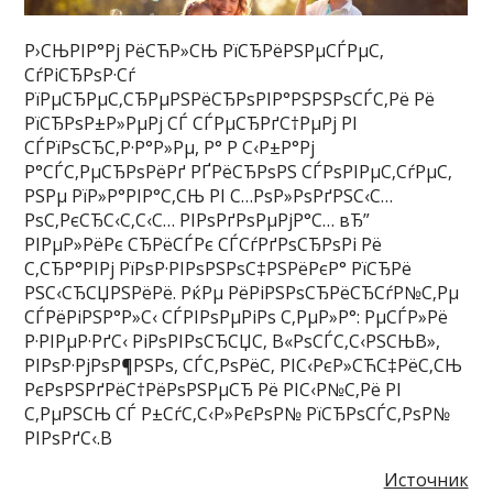
Р›СЊРІР°Рј РёСЋР»СЊ РїСЂРёРЅРµСЃРµС‚
СѓРіСЂРѕР·Сѓ
РїРµСЂРµС‚СЂРµРЅРёСЂРѕРІР°РЅРЅРѕСЃС‚Рё Рё
РїСЂРѕР±Р»РµРј СЃ СЃРµСЂРґС†РµРј РІ
СЃРїРѕСЂС‚Р·Р°Р»Рµ, Р° Р С‹Р±Р°Рј
Р°СЃС‚РµСЂРѕРёРґ РҐРёСЂРѕРЅ СЃРѕРІРµС‚СѓРµС‚
РЅРµ РїР»Р°РІР°С‚СЊ РІ С…РѕР»РѕРґРЅС‹С…
РѕС‚РєСЂС‹С‚С‹С… РІРѕРґРѕРµРјР°С… вЂ”
РІРµР»РёРє СЂРёСЃРє СЃСѓРґРѕСЂРѕРі Рё
С‚СЂР°РІРј РїРѕР·РІРѕРЅРѕС‡РЅРёРєР° РїСЂРё
РЅС‹СЂСЏРЅРёРё. РќРµ РёРіРЅРѕСЂРёСЂСѓР№С‚Рµ
СЃРёРіРЅР°Р»С‹ СЃРІРѕРµРіРѕ С‚РµР»Р°: РµСЃР»Рё
Р·РІРµР·РґС‹ РіРѕРІРѕСЂСЏС‚ В«РѕСЃС‚С‹РЅСЊВ»,
РІРѕР·РјРѕР¶РЅРѕ, СЃС‚РѕРёС‚ РІС‹РєР»СЋС‡РёС‚СЊ
РєРѕРЅРґРёС†РёРѕРЅРµСЂ Рё РІС‹Р№С‚Рё РІ
С‚РµРЅСЊ СЃ Р±СѓС‚С‹Р»РєРѕР№ РїСЂРѕСЃС‚РѕР№
РІРѕРґС‹.В
Источник