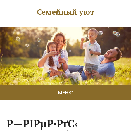
Семейный уют
МЕНЮ
Р—РІРµР·РґС‹