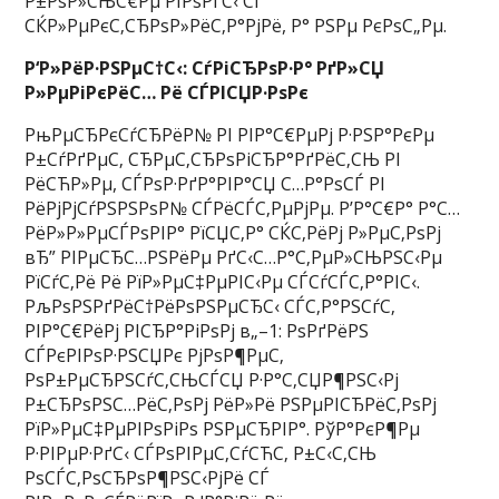
Р±РѕР»СЊС€Рµ РІРѕРґС‹ СЃ
СЌР»РµРєС‚СЂРѕР»РёС‚Р°РјРё, Р° РЅРµ РєРѕС„Рµ.
Р‘Р»РёР·РЅРµС†С‹: СѓРіСЂРѕР·Р° РґР»СЏ
Р»РµРіРєРёС… Рё СЃРІСЏР·РѕРє
РњРµСЂРєСѓСЂРёР№ РІ РІР°С€РµРј Р·РЅР°РєРµ
Р±СѓРґРµС‚ СЂРµС‚СЂРѕРіСЂР°РґРёС‚СЊ РІ
РёСЋР»Рµ, СЃРѕР·РґР°РІР°СЏ С…Р°РѕСЃ РІ
РёРјРјСѓРЅРЅРѕР№ СЃРёСЃС‚РµРјРµ. Р’Р°С€Р° Р°С…
РёР»Р»РµСЃРѕРІР° РїСЏС‚Р° СЌС‚РёРј Р»РµС‚РѕРј
вЂ” РІРµСЂС…РЅРёРµ РґС‹С…Р°С‚РµР»СЊРЅС‹Рµ
РїСѓС‚Рё Рё РїР»РµС‡РµРІС‹Рµ СЃСѓСЃС‚Р°РІС‹.
РљРѕРЅРґРёС†РёРѕРЅРµСЂС‹ СЃС‚Р°РЅСѓС‚
РІР°С€РёРј РІСЂР°РіРѕРј в„–1: РѕРґРёРЅ
СЃРєРІРѕР·РЅСЏРє РјРѕР¶РµС‚
РѕР±РµСЂРЅСѓС‚СЊСЃСЏ Р·Р°С‚СЏР¶РЅС‹Рј
Р±СЂРѕРЅС…РёС‚РѕРј РёР»Рё РЅРµРІСЂРёС‚РѕРј
РїР»РµС‡РµРІРѕРіРѕ РЅРµСЂРІР°. РўР°РєР¶Рµ
Р·РІРµР·РґС‹ СЃРѕРІРµС‚СѓСЋС‚ Р±С‹С‚СЊ
РѕСЃС‚РѕСЂРѕР¶РЅС‹РјРё СЃ