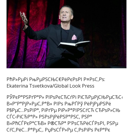
РћР»РµРі РњРµРЅСЊС€РёРєРѕРІ Р¤РѕС‚Рѕ:
Ekaterina Tsvetkova/Global Look Press
РЎРєР°РЅРґР°Р» РІРѕРєСЂСѓРі РїСЂРµРјСЊРµСЂС‹
В«Р“Р°РјР»РµС‚Р°В» РІРѕ РњРҐРў РёРјРµРЅРё
Р§РµС…РѕРІР°, РіРґРµ РіР»Р°РІРЅСѓСЋ СЂРѕР»СЊ
СЃС‹РіСЂР°Р» РЅРѕРјРёРЅР°РЅС‚ РЅР°
В«РћСЃРєР°СЂВ» Р®СЂР° Р‘РѕСЂРёСЃРѕРІ, РЅРµ
СѓС‚РёС…Р°РµС‚. РџРѕСЃР»Рµ С‚РѕРіРѕ РєР°Рє