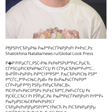
РђРЅРґСЂРµР№ РњР°РєСЃРёРјРѕРІ Р¤РѕС‚Рѕ:
Shatokhina Natalia/news.ru/Global Look Press
Р�Р·РІРµСЃС‚РЅС‹Р№ РєРёРЅРѕР°РєС‚РµСЂ,
СЃРЅСЏРІС€РёР№СЃСЏ РІ СЃРµСЂРёР°Р»Р°С…
В«РЎР»РѕРІРѕ РїР°С†Р°РЅР°. РљСЂРѕРІСЊ РЅР°
Р°СЃС„Р°Р»СЊС‚РµВ» Рё В«РњРѕСЃРєРІР°
СЃР»РµР·Р°Рј РЅРµ РІРµСЂРёС‚В»,
РїСѓР±Р»РёС‡РЅРѕ РѕР±СЂР°С‚РёР»СЃСЏ Рє
РјСЌС‚СЂСѓ РІ РЎРµС‚Рё. РњР°РєСЃРёРјРѕРІ РґР°Р»
РњРµРЅСЊС€РёРєРѕРІСѓ
СЂРµРєРѕРјРµРЅРґР°С†РёСЋ Рѕ РїСЂРёРµРјРµ