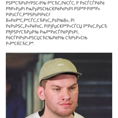
РЅР°СЂРѕРґРЅС‹Р№ Р°СЂС‚РёСЃС‚ Р РѕСЃСЃРёРё
РћР»РµРі РњРµРЅСЊС€РёРєРѕРІ РЅР°Р·РІР°Р»
РїРѕСЃС‚Р°РЅРѕРІРєСѓ
В«РєР°С‚Р°СЃС‚СЂРѕС„РѕР№В», РІ
РєРѕРЅС„Р»РёРєС‚ РІРјРµС€Р°Р»СЃСЏ Р°РєС‚РµСЂ
РђРЅРґСЂРµР№ РњР°РєСЃРёРјРѕРІ,
РёСЃРїРѕР»РЅСЏСЋС‰РёР№ СЂРѕР»СЊ
Р›Р°СЌСЂС‚Р°.