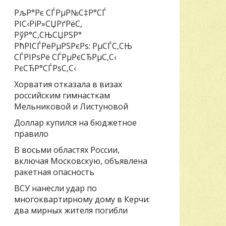
РљР°Рє СЃРµР№С‡Р°СЃ
РІС‹РіР»СЏРґРёС‚
РўР°С‚СЊСЏРЅР°
РћРІСЃРёРµРЅРєРѕ: РµСЃС‚СЊ
СЃРІРѕРё СЃРµРєСЂРµС‚С‹
РєСЂР°СЃРѕС‚С‹
Хорватия отказала в визах
российским гимнасткам
Мельниковой и Листуновой
Доллар купился на бюджетное
правило
В восьми областях России,
включая Московскую, объявлена
ракетная опасность
ВСУ нанесли удар по
многоквартирному дому в Керчи:
два мирных жителя погибли