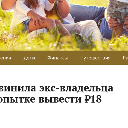
ения
Дети
Финансы
Путешествия
Р
винила экс-владельца
опытке вывести ₽18